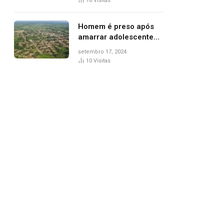
18
Visitas
de Palmas, diz polícia
Homem é preso após
amarrar adolescente
suspeito de furto em
setembro 17, 2024
estaca de cerca e
10
Visitas
agredi-lo