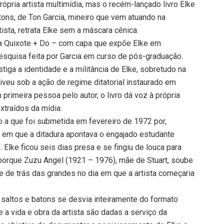
ópria artista multimídia, mas o recém-lançado livro Elke
tons, de Ton Garcia, mineiro que vem atuando na
ista, retrata Elke sem a máscara cênica.
itora Quixote + Do – com capa que expõe Elke em
pesquisa feita por Garcia em curso de pós-graduação.
iga a identidade e a militância de Elke, sobretudo na
iveu sob a ação de regime ditatorial instaurado em
imeira pessoa pelo autor, o livro dá voz à própria
xtraídos da mídia.
o a que foi submetida em fevereiro de 1972 por,
o em que a ditadura apontava o engajado estudante
 Elke ficou seis dias presa e se fingiu de louca para
 porque Zuzu Angel (1921 – 1976), mãe de Stuart, soube
ke de trás das grandes no dia em que a artista começaria
, saltos e batons se desvia inteiramente do formato
 a vida e obra da artista são dadas a serviço da