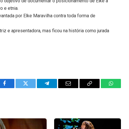
o objetivo de documentar o posicionamento de Elke a
o e etnia.
vantada por Elke Maravilha contra toda forma de
triz e apresentadora, mas ficou na história como jurada
Facebook
Twitter
Telegram
Email
Copy
WhatsA
Link