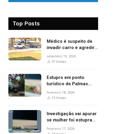
Top Posts
Médico é suspeito de
invadir carro e agredir
delegado aposentado
setembro 19, 2024
durante confusão no
37
Visitas
trânsito
Estupro em ponto
turístico de Palmas
ocorreu em frente à
fevereiro 18, 2026
viatura e base de
19
Visitas
segurança; polícia
investiga
Investigação vai apurar
se mulher foi estuprada
na frente de base da
fevereiro 17, 2026
Guarda Metropolitana