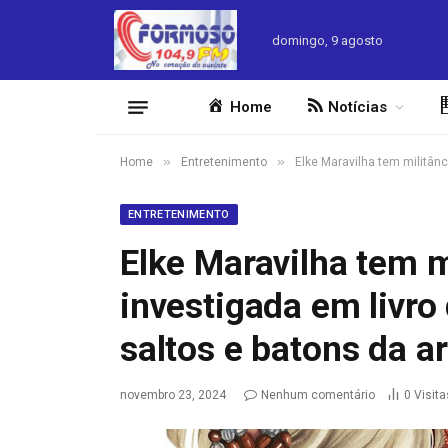
domingo, 9 agosto
Home
Notícias
»
»
Home
Entretenimento
Elke Maravilha tem militânc
ENTRETENIMENTO
Elke Maravilha tem mi
investigada em livro
saltos e batons da ar
novembro 23, 2024
Nenhum comentário
0
Visita