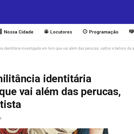
Nossa Cidade
Locutores
Programação
ia identitária investigada em livro que vai além das perucas, saltos e batons da a
litância identitária
 que vai além das perucas,
tista
s