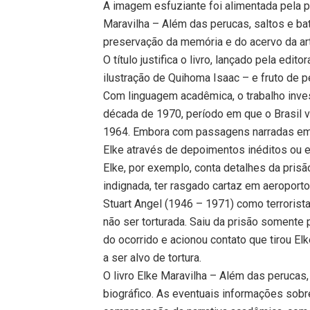
A imagem esfuziante foi alimentada pela pr
Maravilha – Além das perucas, saltos e ba
preservação da memória e do acervo da art
O título justifica o livro, lançado pela ed
ilustração de Quihoma Isaac – e fruto de 
Com linguagem acadêmica, o trabalho invest
década de 1970, período em que o Brasil v
1964. Embora com passagens narradas em pr
Elke através de depoimentos inéditos ou e
Elke, por exemplo, conta detalhes da prisã
indignada, ter rasgado cartaz em aeroport
Stuart Angel (1946 – 1971) como terrorista.
não ser torturada. Saiu da prisão somente
do ocorrido e acionou contato que tirou El
a ser alvo de tortura.
O livro Elke Maravilha – Além das perucas
biográfico. As eventuais informações sobre