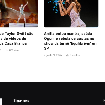
de Taylor Swift são
Anitta entoa mantra, saúda
s de vídeos de
Ogum e rebola de costas no
da Casa Branca
show da turnê ‘Equilibrivm’ em
SP
6
0
Visitas
agosto 9, 2026
0
Visitas
Siga-nós