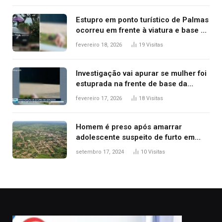
Estupro em ponto turístico de Palmas
ocorreu em frente à viatura e base de
segurança; polícia investiga
fevereiro 18, 2026
19
Visitas
Investigação vai apurar se mulher foi
estuprada na frente de base da
Guarda Metropolitana de Palmas, diz
fevereiro 17, 2026
18
Visitas
polícia
Homem é preso após amarrar
adolescente suspeito de furto em
estaca de cerca e agredi-lo
setembro 17, 2024
10
Visitas