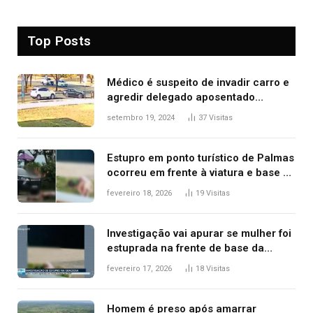
Top Posts
Médico é suspeito de invadir carro e
agredir delegado aposentado
durante confusão no trânsito
setembro 19, 2024
37
Visitas
Estupro em ponto turístico de Palmas
ocorreu em frente à viatura e base de
segurança; polícia investiga
fevereiro 18, 2026
19
Visitas
Investigação vai apurar se mulher foi
estuprada na frente de base da
Guarda Metropolitana de Palmas, diz
fevereiro 17, 2026
18
Visitas
polícia
Homem é preso após amarrar