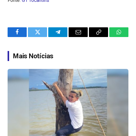
Fonte:
G1 Tocantins
Facebook
Twitter
Telegram
Email
Copy
WhatsA
Link
Mais Notícias