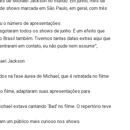
res de Michael Jackson no mundo. Em junho, mês da
 de shows marcada em São Paulo, em geral, com três
cou o número de apresentações.
esgotaram todos os shows de junho. É um efeito que
do Brasil também. Tivemos tantas datas extras aqui que
 entraram em contato, eu não pude nem assumir”,
hael Jackson
s na fase áurea de Michael, que é retratada no filme
do filme, adaptaram suas apresentações para
.
ichael estava cantando ‘Bad’ no filme. O repertório teve
am um público mais curioso nos shows.