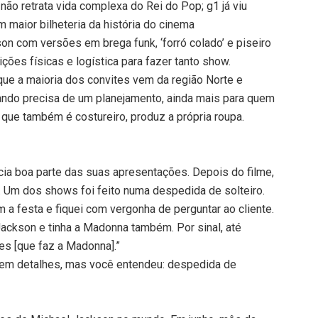
não retrata vida complexa do Rei do Pop; g1 já viu
m maior bilheteria da história do cinema
on com versões em brega funk, ‘forró colado’ e piseiro
ções físicas e logística para fazer tanto show.
 que a maioria dos convites vem da região Norte e
çando precisa de um planejamento, ainda mais para quem
 que também é costureiro, produz a própria roupa.
ocia boa parte das suas apresentações. Depois do filme,
 Um dos shows foi feito numa despedida de solteiro.
 a festa e fiquei com vergonha de perguntar ao cliente.
ackson e tinha a Madonna também. Por sinal, até
es [que faz a Madonna].”
r em detalhes, mas você entendeu: despedida de