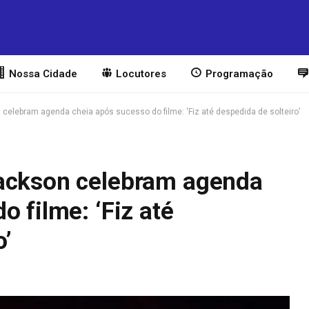
Nossa Cidade
Locutores
Programação
celebram agenda cheia após sucesso do filme: ‘Fiz até despedida de solteiro’
Jackson celebram agenda
o filme: ‘Fiz até
o’