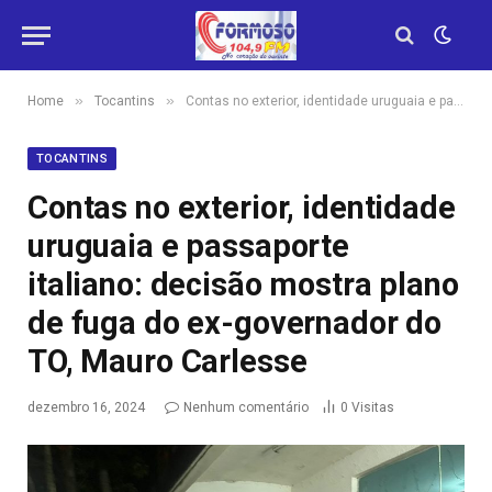
»
»
Home
Tocantins
Contas no exterior, identidade uruguaia e passaporte italiano: decisão mostra plano de fuga do ex-governador do TO, Mauro Carlesse
TOCANTINS
Contas no exterior, identidade
uruguaia e passaporte
italiano: decisão mostra plano
de fuga do ex-governador do
TO, Mauro Carlesse
dezembro 16, 2024
Nenhum comentário
0
Visitas