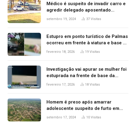
Médico é suspeito de invadir carro e
agredir delegado aposentado
durante confusão no trânsito
setembro 19, 2024
37
Visitas
Estupro em ponto turístico de Palmas
ocorreu em frente à viatura e base de
segurança; polícia investiga
fevereiro 18, 2026
19
Visitas
Investigação vai apurar se mulher foi
estuprada na frente de base da
Guarda Metropolitana de Palmas, diz
fevereiro 17, 2026
18
Visitas
polícia
Homem é preso após amarrar
adolescente suspeito de furto em
estaca de cerca e agredi-lo
setembro 17, 2024
10
Visitas