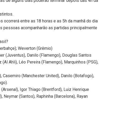
tidas de alguns dias poderão terminar depois das 4h da
stintos.
os ocorrerá entre as 18 horas e as 5h da manhã do dia
, as pessoas acompanharão as partidas principalmente
asil?
enerbahçe); Weverton (Grêmio)
er (Juventus), Danilo (Flamengo), Douglas Santos
z (Al Ahli), Léo Pereira (Flamengo), Marquinhos (PSG),
 Casemiro (Manchester United), Danilo (Botafogo),
ngo).
i (Arsenal), Igor Thiago (Brentford), Luiz Henrique
), Neymar (Santos), Raphinha (Barcelona), Rayan