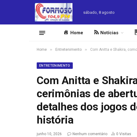
sábado, 8 agosto
Home
Notícias
»
»
Home
Entretenimento
Com Anitta e Shakira, como
ENTRETENIMENTO
Com Anitta e Shakira
cerimônias de abert
detalhes dos jogos 
história
junho 10, 2026
Nenhum comentário
0
Visitas