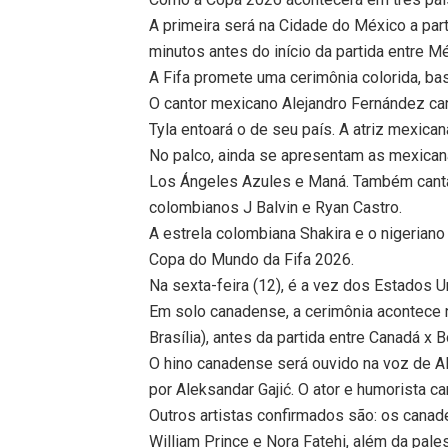
A primeira será na Cidade do México a parti
minutos antes do início da partida entre Mé
A Fifa promete uma cerimônia colorida, ba
O cantor mexicano Alejandro Fernández can
Tyla entoará o de seu país. A atriz mexica
No palco, ainda se apresentam as mexican
Los Ángeles Azules e Maná. Também cant
colombianos J Balvin e Ryan Castro.
A estrela colombiana Shakira e o nigeriano
Copa do Mundo da Fifa 2026.
Na sexta-feira (12), é a vez dos Estados
Em solo canadense, a cerimônia acontece n
Brasília), antes da partida entre Canadá x 
O hino canadense será ouvido na voz de Al
por Aleksandar Gajić. O ator e humorista c
Outros artistas confirmados são: os canad
William Prince e Nora Fatehi, além da pal