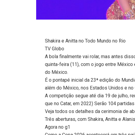
Shakira e Anitta no Todo Mundo no Rio
TV Globo
A bola finalmente vai rolar, mas antes dis
quinta-feira (11), com o jogo entre México 
do México.
É o pontapé inicial da 23ª edição do Mundi
além do México, nos Estados Unidos e no
A competição segue até dia 19 de julho, r
que no Catar, em 2022) Serão 104 partidas
Veja todos os detalhes da cerimonia de ab
Três aberturas, com Shakira, Anitta e Alan
Agora no g1
Como a Copa 2026 acontecerá em três país