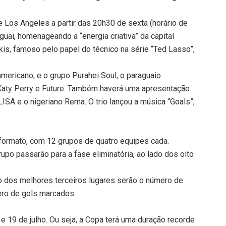
e Los Angeles a partir das 20h30 de sexta (horário de
aguai, homenageando a “energia criativa” da capital
is, famoso pelo papel do técnico na série “Ted Lasso”,
americano, e o grupo Purahei Soul, o paraguaio.
Katy Perry e Future. Também haverá uma apresentação
a LISA e o nigeriano Rema. O trio lançou a música “Goals”,
ormato, com 12 grupos de quatro equipes cada.
upo passarão para a fase eliminatória, ao lado dos oito
ção dos melhores terceiros lugares serão o número de
ero de gols marcados.
 e 19 de julho. Ou seja, a Copa terá uma duração recorde