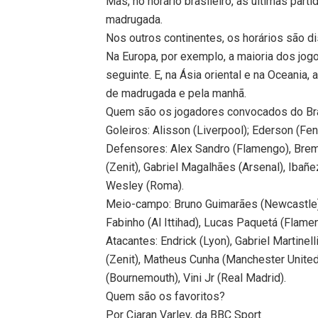
Mas, no horário brasileiro, as últimas par
madrugada.
Nos outros continentes, os horários são di
Na Europa, por exemplo, a maioria dos jog
seguinte. E, na Ásia oriental e na Oceania
de madrugada e pela manhã.
Quem são os jogadores convocados do Br
Goleiros: Alisson (Liverpool); Ederson (F
Defensores: Alex Sandro (Flamengo), Brem
(Zenit), Gabriel Magalhães (Arsenal), Ibañe
Wesley (Roma).
Meio-campo: Bruno Guimarães (Newcastle),
Fabinho (Al Ittihad), Lucas Paquetá (Flame
Atacantes: Endrick (Lyon), Gabriel Martinell
(Zenit), Matheus Cunha (Manchester United
(Bournemouth), Vini Jr (Real Madrid).
Quem são os favoritos?
Por Ciaran Varley, da BBC Sport