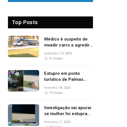
Top Posts
Médico é suspeito de
invadir carro e agredir
delegado aposentado
setembro 19, 2024
durante confusão no
37
Visitas
trânsito
Estupro em ponto
turístico de Palmas
ocorreu em frente à
fevereiro 18, 2026
viatura e base de
19
Visitas
segurança; polícia
investiga
Investigação vai apurar
se mulher foi estuprada
na frente de base da
fevereiro 17, 2026
Guarda Metropolitana