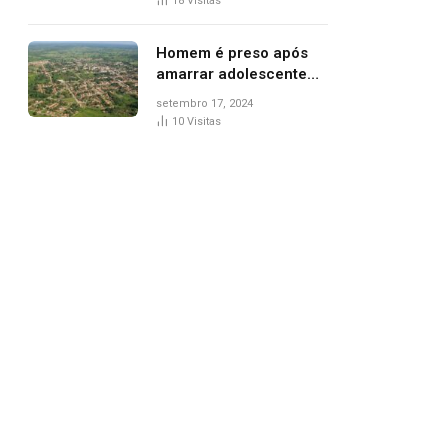
18
Visitas
de Palmas, diz polícia
Homem é preso após
amarrar adolescente
suspeito de furto em
setembro 17, 2024
estaca de cerca e
10
Visitas
agredi-lo