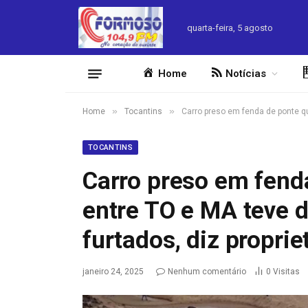
quarta-feira, 5 agosto
Home
Notícias
»
»
Home
Tocantins
Carro preso em fenda de ponte qu
TOCANTINS
Carro preso em fend
entre TO e MA teve d
furtados, diz proprie
janeiro 24, 2025
Nenhum comentário
0
Visitas