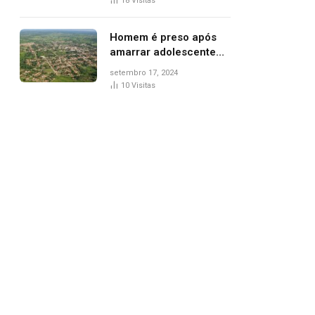
18
Visitas
de Palmas, diz polícia
Homem é preso após
amarrar adolescente
suspeito de furto em
setembro 17, 2024
estaca de cerca e
10
Visitas
agredi-lo