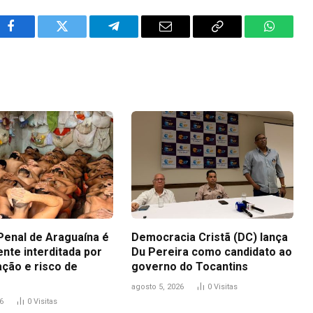
Facebook
Twitter
Telegram
Email
Copy
WhatsA
Link
Penal de Araguaína é
Democracia Cristã (DC) lança
nte interditada por
Du Pereira como candidato ao
ação e risco de
governo do Tocantins
agosto 5, 2026
0
Visitas
6
0
Visitas