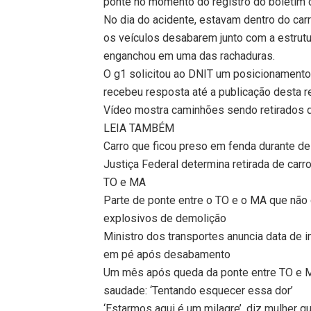
ponte no momento do registro do boletim d
No dia do acidente, estavam dentro do carr
os veículos desabarem junto com a estrutu
enganchou em uma das rachaduras.
O g1 solicitou ao DNIT um posicionamento 
recebeu resposta até a publicação desta 
Vídeo mostra caminhões sendo retirados 
LEIA TAMBÉM
Carro que ficou preso em fenda durante d
Justiça Federal determina retirada de car
TO e MA
Parte de ponte entre o TO e o MA que não
explosivos de demolição
Ministro dos transportes anuncia data de 
em pé após desabamento
Um mês após queda da ponte entre TO e M
saudade: ‘Tentando esquecer essa dor’
‘Estarmos aqui é um milagre’, diz mulher 