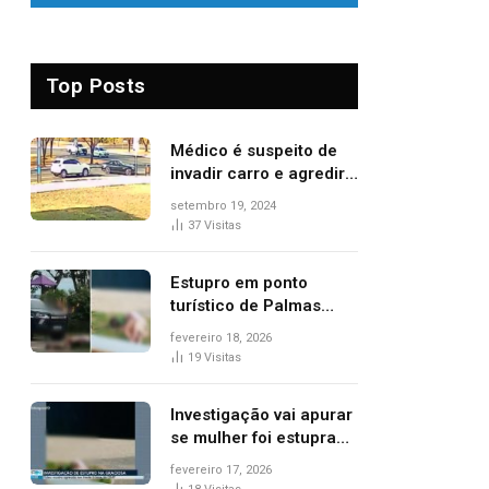
Top Posts
Médico é suspeito de
invadir carro e agredir
delegado aposentado
setembro 19, 2024
durante confusão no
37
Visitas
trânsito
Estupro em ponto
turístico de Palmas
ocorreu em frente à
fevereiro 18, 2026
viatura e base de
19
Visitas
segurança; polícia
investiga
Investigação vai apurar
se mulher foi estuprada
na frente de base da
fevereiro 17, 2026
Guarda Metropolitana