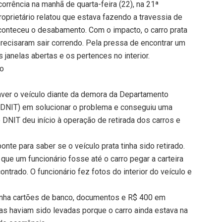
orrência na manhã de quarta-feira (22), na 21ª
roprietário relatou que estava fazendo a travessia de
conteceu o desabamento. Com o impacto, o carro prata
precisaram sair correndo. Pela pressa de encontrar um
 janelas abertas e os pertences no interior.
do
eaver o veículo diante da demora da Departamento
 (DNIT) em solucionar o problema e conseguiu uma
 DNIT deu início à operação de retirada dos carros e
onte para saber se o veículo prata tinha sido retirado.
 que um funcionário fosse até o carro pegar a carteira
trado. O funcionário fez fotos do interior do veículo e
a tinha cartões de banco, documentos e R$ 400 em
as haviam sido levadas porque o carro ainda estava na