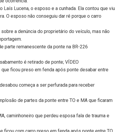
e ocorrência.
o Laís Lucena, o esposo e a cunhada. Ela contou que viu
ra. O esposo não conseguiu dar ré porque o carro
sobre a denúncia do proprietário do veículo, mas não
reportagem.
de parte remanescente da ponte na BR-226
esabamento é retirado de ponte; VÍDEO
ro que ficou preso em fenda após ponte desabar entre
 desabou começa a ser perfurada para receber
implosão de partes da ponte entre TO e MA que ficaram
A, caminhoneiro que perdeu esposa fala de trauma e
que ficou com carro preso em fenda após ponte entre TO