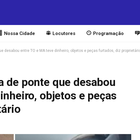
Nossa Cidade
Locutores
Programação
e desabou entre TO e MA teve dinheiro, objetos e peças furtados, diz proprietári
a de ponte que desabou
inheiro, objetos e peças
tário