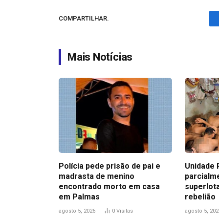
COMPARTILHAR.
Mais Notícias
Polícia pede prisão de pai e
Unidade 
madrasta de menino
parcialme
encontrado morto em casa
superlot
em Palmas
rebelião
agosto 5, 2026
0
Visitas
agosto 5, 202