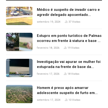
Médico é suspeito de invadir carro e
agredir delegado aposentado
durante confusão no trânsito
setembro 19, 2024
37
Visitas
Estupro em ponto turístico de Palmas
ocorreu em frente à viatura e base de
segurança; polícia investiga
fevereiro 18, 2026
19
Visitas
Investigação vai apurar se mulher foi
estuprada na frente de base da
Guarda Metropolitana de Palmas, diz
fevereiro 17, 2026
18
Visitas
polícia
Homem é preso após amarrar
adolescente suspeito de furto em
estaca de cerca e agredi-lo
setembro 17, 2024
10
Visitas