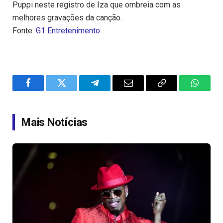
Puppi neste registro de Iza que ombreia com as
melhores gravações da canção.
Fonte:
G1 Entretenimento
Facebook
Twitter
Telegram
Email
Copy
WhatsA
Link
Mais Notícias