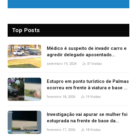
Top Posts
Médico é suspeito de invadir carro e
agredir delegado aposentado
durante confusão no trânsito
setembro 19, 2024
37
Visitas
Estupro em ponto turístico de Palmas
ocorreu em frente à viatura e base de
segurança; polícia investiga
fevereiro 18, 2026
19
Visitas
Investigação vai apurar se mulher foi
estuprada na frente de base da
Guarda Metropolitana de Palmas, diz
fevereiro 17, 2026
18
Visitas
polícia