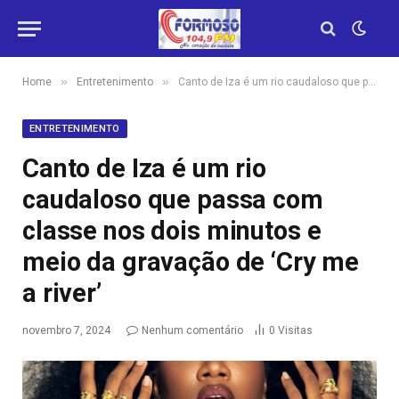
»
»
Home
Entretenimento
Canto de Iza é um rio caudaloso que passa com classe nos dois minutos e meio da gravação de ‘Cry me a river’
ENTRETENIMENTO
Canto de Iza é um rio
caudaloso que passa com
classe nos dois minutos e
meio da gravação de ‘Cry me
a river’
novembro 7, 2024
Nenhum comentário
0
Visitas