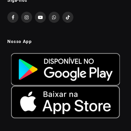
Siga-nós
Facebook
Instagram
YouTube
WhatsApp
TikTok
Nosso App