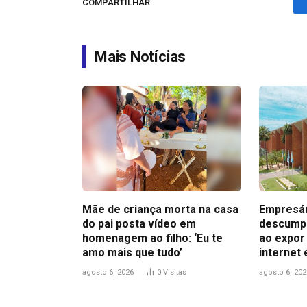
COMPARTILHAR.
Mais Notícias
Mãe de criança morta na casa
Empresár
do pai posta vídeo em
descumpr
homenagem ao filho: ‘Eu te
ao expor
amo mais que tudo’
internet 
agosto 6, 2026
0
Visitas
agosto 6, 202