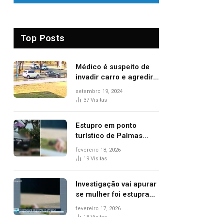
Top Posts
Médico é suspeito de
invadir carro e agredir
delegado aposentado
setembro 19, 2024
durante confusão no
37
Visitas
trânsito
Estupro em ponto
turístico de Palmas
ocorreu em frente à
fevereiro 18, 2026
viatura e base de
19
Visitas
segurança; polícia
investiga
Investigação vai apurar
se mulher foi estuprada
na frente de base da
fevereiro 17, 2026
Guarda Metropolitana