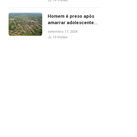
18
Visitas
de Palmas, diz polícia
Homem é preso após
amarrar adolescente
suspeito de furto em
setembro 17, 2024
estaca de cerca e
10
Visitas
agredi-lo