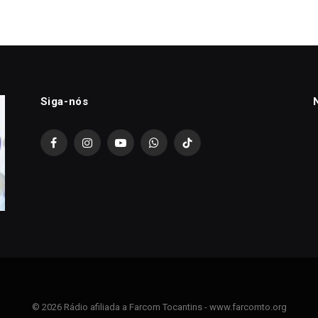
Siga-nós
Facebook
Instagram
YouTube
WhatsApp
TikTok
© 2026 Rádio afiliada a Farcom Tocantins - www.farcomto.org