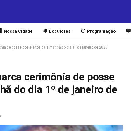
Nossa Cidade
Locutores
Programação
a de posse dos eleitos para manhã do dia 1º de janeiro de 2025
arca cerimônia de posse
hã do dia 1º de janeiro de
as