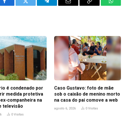
Facebook
Twitter
Telegram
Email
Copy
WhatsA
Link
io é condenado por
Caso Gustavo: foto de mãe
ir medida protetiva
sob o caixão de menino morto
 ex-companheira na
na casa do pai comove a web
e televisão
agosto 6, 2026
0
Visitas
6
0
Visitas