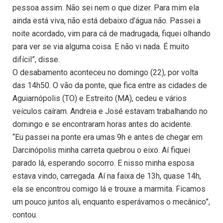
pessoa assim. Não sei nem o que dizer. Para mim ela
ainda está viva, não está debaixo d’água não. Passei a
noite acordado, vim para cá de madrugada, fiquei olhando
para ver se via alguma coisa. E não vi nada. É muito
difícil”, disse.
O desabamento aconteceu no domingo (22), por volta
das 14h50. O vão da ponte, que fica entre as cidades de
Aguiarnópolis (TO) e Estreito (MA), cedeu e vários
veículos caíram. Andreia e José estavam trabalhando no
domingo e se encontraram horas antes do acidente.
“Eu passei na ponte era umas 9h e antes de chegar em
Darcinópolis minha carreta quebrou o eixo. Aí fiquei
parado lá, esperando socorro. E nisso minha esposa
estava vindo, carregada. Aí na faixa de 13h, quase 14h,
ela se encontrou comigo lá e trouxe a marmita. Ficamos
um pouco juntos ali, enquanto esperávamos o mecânico”,
contou.