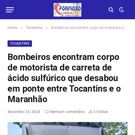
»
»
Home
Tocantins
Bombeiros encontram corpo de motorista de carreta de ácido sulfúrico que desabou em ponte entre Tocantins e o Maranhão
TOCANTINS
Bombeiros encontram corpo
de motorista de carreta de
ácido sulfúrico que desabou
em ponte entre Tocantins e o
Maranhão
dezembro 24, 2024
Nenhum comentário
0
Visitas