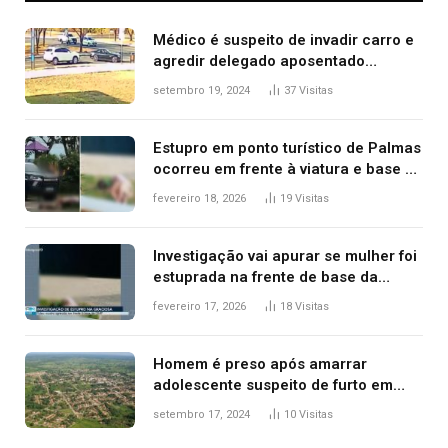
Médico é suspeito de invadir carro e
agredir delegado aposentado
durante confusão no trânsito
setembro 19, 2024
37
Visitas
Estupro em ponto turístico de Palmas
ocorreu em frente à viatura e base de
segurança; polícia investiga
fevereiro 18, 2026
19
Visitas
Investigação vai apurar se mulher foi
estuprada na frente de base da
Guarda Metropolitana de Palmas, diz
fevereiro 17, 2026
18
Visitas
polícia
Homem é preso após amarrar
adolescente suspeito de furto em
estaca de cerca e agredi-lo
setembro 17, 2024
10
Visitas