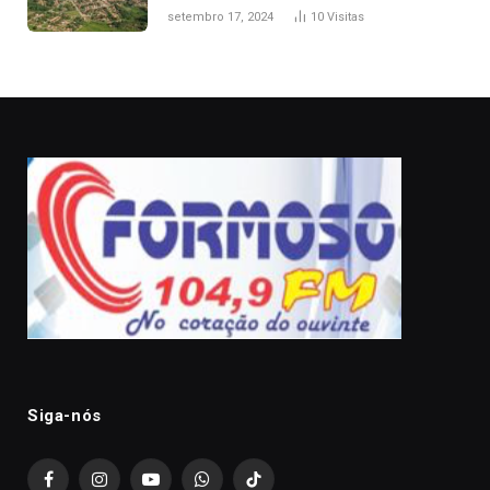
estaca de cerca e agredi-lo
setembro 17, 2024
10
Visitas
Siga-nós
Facebook
Instagram
YouTube
WhatsApp
TikTok