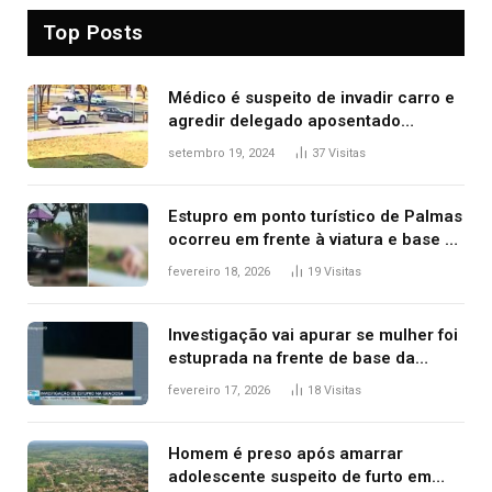
Top Posts
Médico é suspeito de invadir carro e
agredir delegado aposentado
durante confusão no trânsito
setembro 19, 2024
37
Visitas
Estupro em ponto turístico de Palmas
ocorreu em frente à viatura e base de
segurança; polícia investiga
fevereiro 18, 2026
19
Visitas
Investigação vai apurar se mulher foi
estuprada na frente de base da
Guarda Metropolitana de Palmas, diz
fevereiro 17, 2026
18
Visitas
polícia
Homem é preso após amarrar
adolescente suspeito de furto em