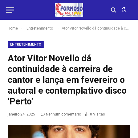
»
»
Home
Entretenimento
Ator Vitor Novello dá continuidade à carreira de cantor e lança em fevereiro o autoral e contemplativo disco ‘Perto’
ENTRETENIMENTO
Ator Vitor Novello dá
continuidade à carreira de
cantor e lança em fevereiro o
autoral e contemplativo disco
‘Perto’
janeiro 24, 2025
Nenhum comentário
0
Visitas