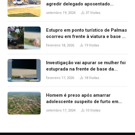
agredir delegado aposentado
durante confusão no trânsito
setembro 19, 2024
37
Visitas
Estupro em ponto turístico de Palmas
ocorreu em frente à viatura e base de
segurança; polícia investiga
fevereiro 18, 2026
19
Visitas
Investigação vai apurar se mulher foi
estuprada na frente de base da
Guarda Metropolitana de Palmas, diz
fevereiro 17, 2026
18
Visitas
polícia
Homem é preso após amarrar
adolescente suspeito de furto em
estaca de cerca e agredi-lo
setembro 17, 2024
10
Visitas