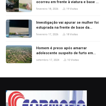
ocorreu em frente à viatura e base de
segurança; polícia investiga
fevereiro 18, 2026
19
Visitas
Investigação vai apurar se mulher foi
estuprada na frente de base da
Guarda Metropolitana de Palmas, diz
fevereiro 17, 2026
18
Visitas
polícia
Homem é preso após amarrar
adolescente suspeito de furto em
estaca de cerca e agredi-lo
setembro 17, 2024
10
Visitas