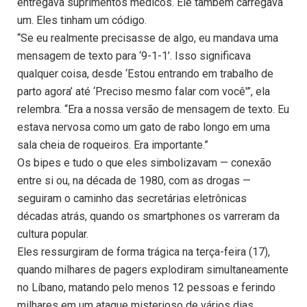
entregava suprimentos médicos. Ele também carregava
um. Eles tinham um código.
“Se eu realmente precisasse de algo, eu mandava uma
mensagem de texto para ‘9-1-1’. Isso significava
qualquer coisa, desde ‘Estou entrando em trabalho de
parto agora’ até ‘Preciso mesmo falar com você'”, ela
relembra. “Era a nossa versão de mensagem de texto. Eu
estava nervosa como um gato de rabo longo em uma
sala cheia de roqueiros. Era importante.”
Os bipes e tudo o que eles simbolizavam — conexão
entre si ou, na década de 1980, com as drogas —
seguiram o caminho das secretárias eletrônicas
décadas atrás, quando os smartphones os varreram da
cultura popular.
Eles ressurgiram de forma trágica na terça-feira (17),
quando milhares de pagers explodiram simultaneamente
no Líbano, matando pelo menos 12 pessoas e ferindo
milhares em um ataque misterioso de vários dias,