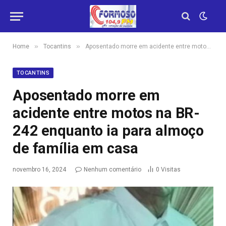
»
»
Home
Tocantins
Aposentado morre em acidente entre motos na BR-242 enquanto ia para almoço de família em casa
TOCANTINS
Aposentado morre em
acidente entre motos na BR-
242 enquanto ia para almoço
de família em casa
novembro 16, 2024
Nenhum comentário
0
Visitas