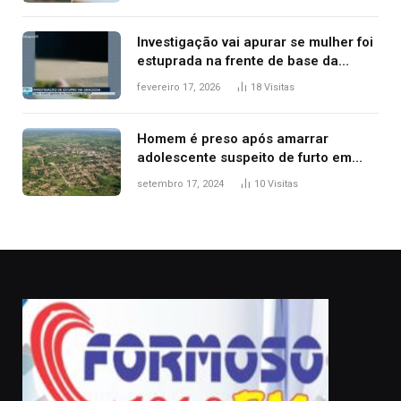
Investigação vai apurar se mulher foi
estuprada na frente de base da
Guarda Metropolitana de Palmas, diz
fevereiro 17, 2026
18
Visitas
polícia
Homem é preso após amarrar
adolescente suspeito de furto em
estaca de cerca e agredi-lo
setembro 17, 2024
10
Visitas