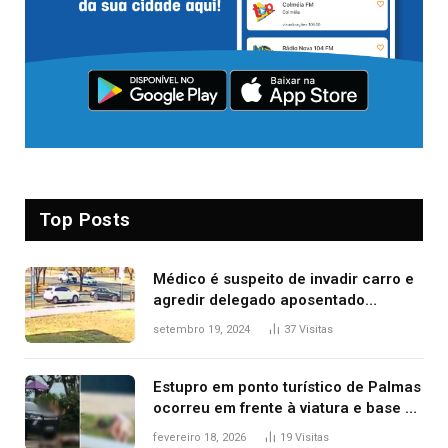
Top Posts
Médico é suspeito de invadir carro e
agredir delegado aposentado
durante confusão no trânsito
setembro 19, 2024
37
Visitas
Estupro em ponto turístico de Palmas
ocorreu em frente à viatura e base de
segurança; polícia investiga
fevereiro 18, 2026
19
Visitas