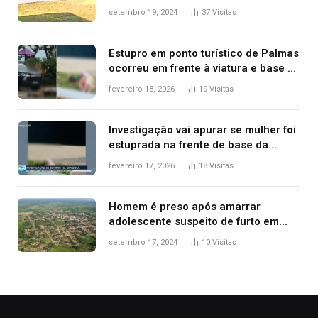
durante confusão no trânsito
setembro 19, 2024
37
Visitas
Estupro em ponto turístico de Palmas
ocorreu em frente à viatura e base de
segurança; polícia investiga
fevereiro 18, 2026
19
Visitas
Investigação vai apurar se mulher foi
estuprada na frente de base da
Guarda Metropolitana de Palmas, diz
fevereiro 17, 2026
18
Visitas
polícia
Homem é preso após amarrar
adolescente suspeito de furto em
estaca de cerca e agredi-lo
setembro 17, 2024
10
Visitas