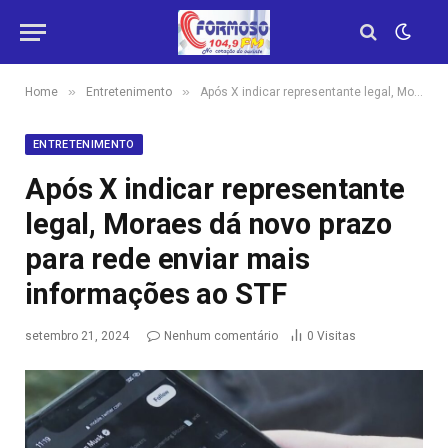
»
»
Home
Entretenimento
Após X indicar representante legal, Moraes dá novo prazo para rede enviar mais informações ao STF
ENTRETENIMENTO
Após X indicar representante
legal, Moraes dá novo prazo
para rede enviar mais
informações ao STF
setembro 21, 2024
Nenhum comentário
0
Visitas