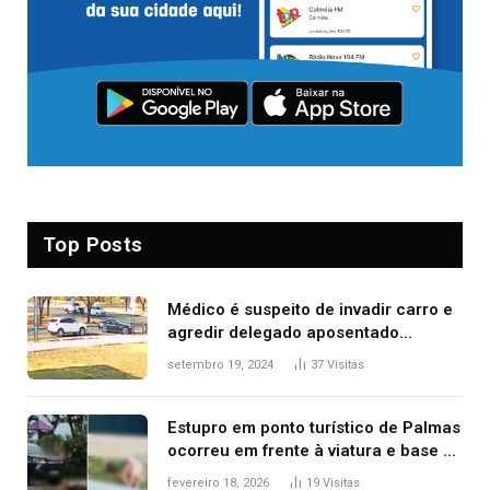
Top Posts
Médico é suspeito de invadir carro e
agredir delegado aposentado
durante confusão no trânsito
setembro 19, 2024
37
Visitas
Estupro em ponto turístico de Palmas
ocorreu em frente à viatura e base de
segurança; polícia investiga
fevereiro 18, 2026
19
Visitas