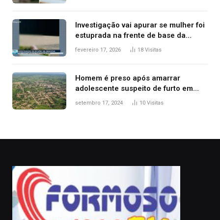
Investigação vai apurar se mulher foi
estuprada na frente de base da
Guarda Metropolitana de Palmas, diz
fevereiro 17, 2026
18
Visitas
polícia
Homem é preso após amarrar
adolescente suspeito de furto em
estaca de cerca e agredi-lo
setembro 17, 2024
10
Visitas