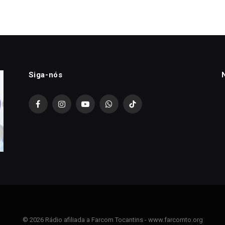
Siga-nós
Facebook
Instagram
YouTube
WhatsApp
TikTok
© 2026 Rádio afiliada a Farcom Tocantins - www.farcomto.org