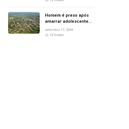
18
Visitas
de Palmas, diz polícia
Homem é preso após
amarrar adolescente
suspeito de furto em
setembro 17, 2024
estaca de cerca e
10
Visitas
agredi-lo