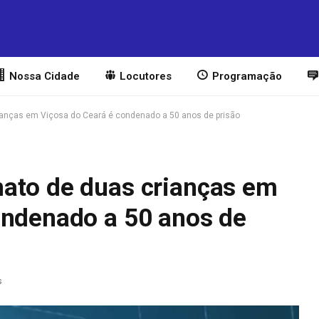
Nossa Cidade
Locutores
Programação
anças em Viçosa do Ceará é condenado a 50 anos de prisão
ato de duas crianças em
ondenado a 50 anos de
s