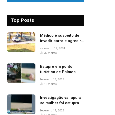
Top Posts
Médico é suspeito de
invadir carro e agredir
delegado aposentado
setembro 19, 2024
durante confusão no
37
Visitas
trânsito
Estupro em ponto
turístico de Palmas
ocorreu em frente à
fevereiro 18, 2026
viatura e base de
19
Visitas
segurança; polícia
investiga
Investigação vai apurar
se mulher foi estuprada
na frente de base da
fevereiro 17, 2026
Guarda Metropolitana