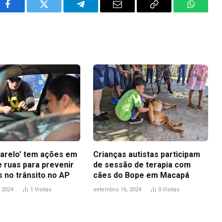
Facebook
Twitter
Telegram
Email
Copy
WhatsA
Link
arelo’ tem ações em
Crianças autistas participam
e ruas para prevenir
de sessão de terapia com
s no trânsito no AP
cães do Bope em Macapá
 2024
1
Visitas
setembro 16, 2024
0
Visitas