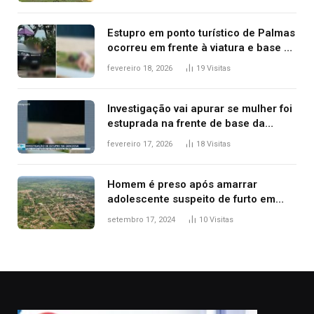
Estupro em ponto turístico de Palmas
ocorreu em frente à viatura e base de
segurança; polícia investiga
fevereiro 18, 2026
19
Visitas
Investigação vai apurar se mulher foi
estuprada na frente de base da
Guarda Metropolitana de Palmas, diz
fevereiro 17, 2026
18
Visitas
polícia
Homem é preso após amarrar
adolescente suspeito de furto em
estaca de cerca e agredi-lo
setembro 17, 2024
10
Visitas