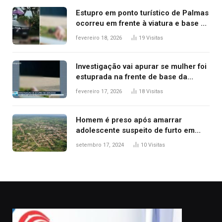
Estupro em ponto turístico de Palmas
ocorreu em frente à viatura e base de
segurança; polícia investiga
fevereiro 18, 2026
19
Visitas
Investigação vai apurar se mulher foi
estuprada na frente de base da
Guarda Metropolitana de Palmas, diz
fevereiro 17, 2026
18
Visitas
polícia
Homem é preso após amarrar
adolescente suspeito de furto em
estaca de cerca e agredi-lo
setembro 17, 2024
10
Visitas